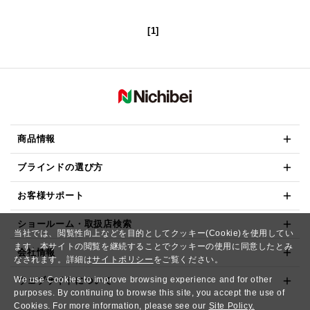
[1]
商品情報
ブラインドの選び方
お客様サポート
ショールーム・取扱店検索
当社では、閲覧性向上などを目的としてクッキー(Cookie)を使用してい
ます。本サイトの閲覧を継続することでクッキーの使用に同意したとみ
会社情報
なされます。詳細は
サイトポリシー
をご覧ください。
We use Cookies to improve browsing experience and for other
ウェブサイトについて
purposes. By continuing to browse this site, you accept the use of
Cookies. For more information, please see our
Site Policy.