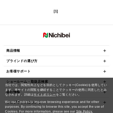
[1]
商品情報
ブラインドの選び方
お客様サポート
ショールーム・取扱店検索
当社では、閲覧性向上などを目的としてクッキー(Cookie)を使用してい
ます。本サイトの閲覧を継続することでクッキーの使用に同意したとみ
会社情報
なされます。詳細は
サイトポリシー
をご覧ください。
We use Cookies to improve browsing experience and for other
ウェブサイトについて
purposes. By continuing to browse this site, you accept the use of
Cookies. For more information, please see our
Site Policy.