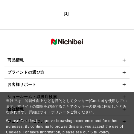
[1]
商品情報
ブラインドの選び方
お客様サポート
ショールーム・取扱店検索
当社では、閲覧性向上などを目的としてクッキー(Cookie)を使用してい
ます。本サイトの閲覧を継続することでクッキーの使用に同意したとみ
会社情報
なされます。詳細は
サイトポリシー
をご覧ください。
We use Cookies to improve browsing experience and for other
ウェブサイトについて
purposes. By continuing to browse this site, you accept the use of
Cookies. For more information, please see our
Site Policy.