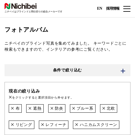
EN
採用情報
ニチベイはブラインドと間仕切りの総合メーカーです
フォトアルバム
ニチベイのブラインド写真を集めてみました。
キーワードごとに
検索もできますので、インテリアの参考にご覧ください。
条件で絞り込む
現在の絞り込み
をクリックすると選択項目から外せます。
布
遮熱
防炎
ブルー系
北欧
リビング
レフィーナ
ハニカムスクリーン