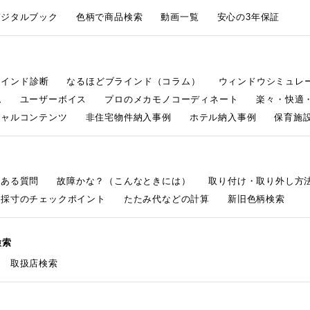
デジタルブック
色柄で商品検索
動画一覧
安心の3年保証
ラインド診断
なるほどブラインド（コラム）
ウィンドウシミュレ
ム
ユーザーボイス
プロのメカモノコーディネート
楽々・快適
シャルコンテンツ
非住宅物件納入事例
ホテル納入事例
保育施設
くある質問
故障かな？（こんなときには）
取り付け・取り外し方
採寸のチェックポイント
たたみ代などの計算
新旧色柄検索
検索
取扱店検索