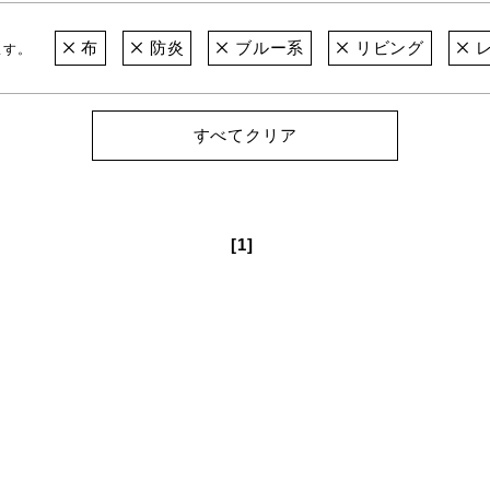
布
防炎
ブルー系
リビング
レ
ます。
すべてクリア
[1]