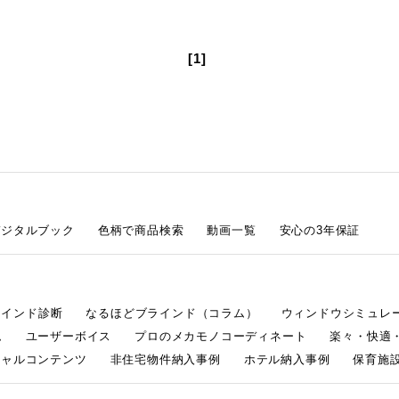
[1]
デジタルブック
色柄で商品検索
動画一覧
安心の3年保証
ラインド診断
なるほどブラインド（コラム）
ウィンドウシミュレ
ム
ユーザーボイス
プロのメカモノコーディネート
楽々・快適
シャルコンテンツ
非住宅物件納入事例
ホテル納入事例
保育施設