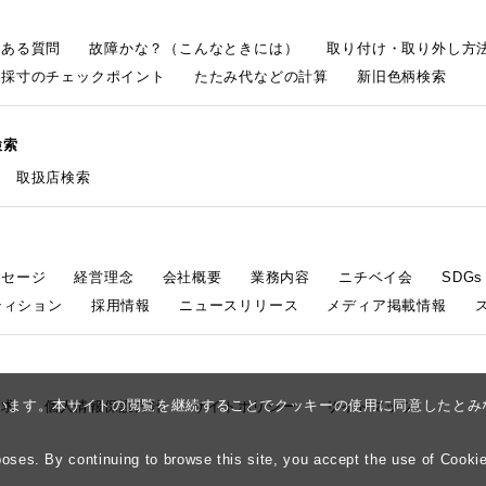
くある質問
故障かな？（こんなときには）
取り付け・取り外し方
採寸のチェックポイント
たたみ代などの計算
新旧色柄検索
検索
取扱店検索
ッセージ
経営理念
会社概要
業務内容
ニチベイ会
SDG
ティション
採用情報
ニュースリリース
メディア掲載情報
しています。本サイトの閲覧を継続することでクッキーの使用に同意したと
請求
個人情報保護方針
サイトポリシー
サイトマップ
ses. By continuing to browse this site, you accept the use of Cookie