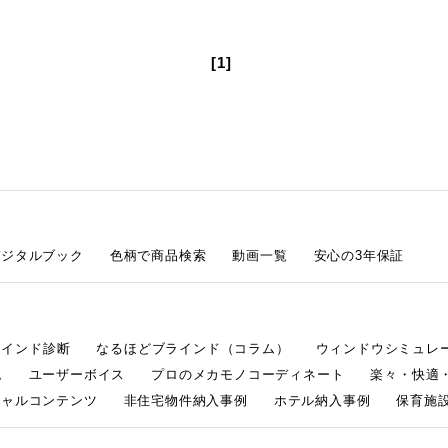
[1]
デジタルブック
色柄で商品検索
動画一覧
安心の3年保証
ラインド診断
なるほどブラインド（コラム）
ウィンドウシミュレ
ム
ユーザーボイス
プロのメカモノコーディネート
楽々・快適
シャルコンテンツ
非住宅物件納入事例
ホテル納入事例
保育施設