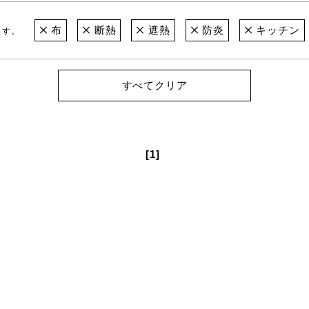
布
断熱
遮熱
防炎
キッチン
ます。
すべてクリア
[1]