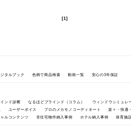
[1]
デジタルブック
色柄で商品検索
動画一覧
安心の3年保証
ラインド診断
なるほどブラインド（コラム）
ウィンドウシミュレ
ム
ユーザーボイス
プロのメカモノコーディネート
楽々・快適
シャルコンテンツ
非住宅物件納入事例
ホテル納入事例
保育施設