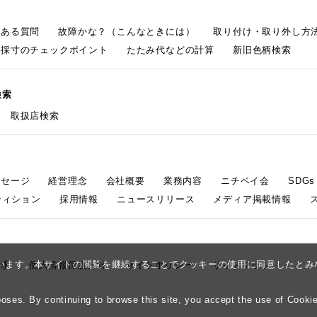
くある質問
故障かな？（こんなときには）
取り付け・取り外し方
採寸のチェックポイント
たたみ代などの計算
新旧色柄検索
検索
取扱店検索
ッセージ
経営理念
会社概要
業務内容
ニチベイ会
SDG
ティション
採用情報
ニュースリリース
メディア掲載情報
しています。本サイトの閲覧を継続することでクッキーの使用に同意したと
請求
個人情報保護方針
サイトポリシー
サイトマップ
ses. By continuing to browse this site, you accept the use of Cookie