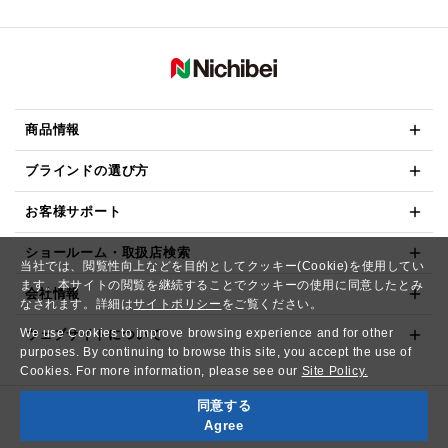
商品情報
ブラインドの選び方
お客様サポート
ショールーム・取扱店検索
当社では、閲覧性向上などを目的としてクッキー(Cookie)を使用してい
ます。本サイトの閲覧を継続することでクッキーの使用に同意したとみ
会社情報
なされます。詳細は
サイトポリシー
をご覧ください。
We use Cookies to improve browsing experience and for other
ウェブサイトについて
purposes. By continuing to browse this site, you accept the use of
Cookies. For more information, please see our
Site Policy.
同意する
Copyright© NICHIBEI CO.,LTD. All Rights Reserved.
Agree