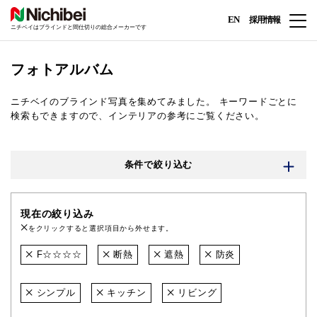
EN
採用情報
ニチベイはブラインドと間仕切りの総合メーカーです
フォトアルバム
ニチベイのブラインド写真を集めてみました。
キーワードごとに
検索もできますので、インテリアの参考にご覧ください。
条件で絞り込む
現在の絞り込み
をクリックすると選択項目から外せます。
F☆☆☆☆
断熱
遮熱
防炎
シンプル
キッチン
リビング