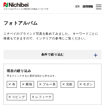
EN
採用情報
ニチベイはブラインドと間仕切りの総合メーカーです
フォトアルバム
ニチベイのブラインド写真を集めてみました。
キーワードごとに
検索もできますので、インテリアの参考にご覧ください。
条件で絞り込む
現在の絞り込み
をクリックすると選択項目から外せます。
布
断熱
ブルー系
北欧
モダン
リビング
レフィーナ