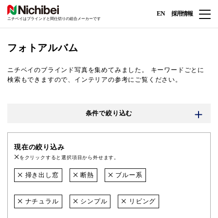
EN
採用情報
ニチベイはブラインドと間仕切りの総合メーカーです
フォトアルバム
ニチベイのブラインド写真を集めてみました。
キーワードごとに
検索もできますので、インテリアの参考にご覧ください。
条件で絞り込む
現在の絞り込み
をクリックすると選択項目から外せます。
掃き出し窓
断熱
ブルー系
ナチュラル
シンプル
リビング