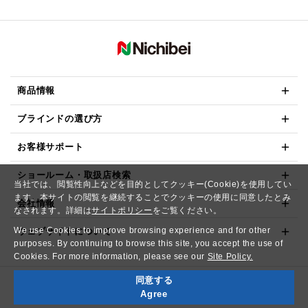
商品情報
ブラインドの選び方
お客様サポート
ショールーム・取扱店検索
当社では、閲覧性向上などを目的としてクッキー(Cookie)を使用してい
ます。本サイトの閲覧を継続することでクッキーの使用に同意したとみ
会社情報
なされます。詳細は
サイトポリシー
をご覧ください。
We use Cookies to improve browsing experience and for other
ウェブサイトについて
purposes. By continuing to browse this site, you accept the use of
Cookies. For more information, please see our
Site Policy.
同意する
Copyright© NICHIBEI CO.,LTD. All Rights Reserved.
Agree