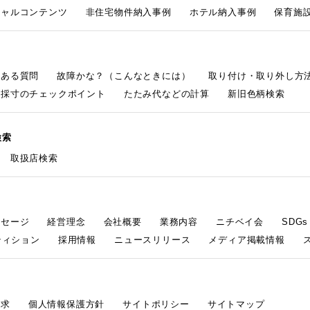
シャルコンテンツ
非住宅物件納入事例
ホテル納入事例
保育施設
くある質問
故障かな？（こんなときには）
取り付け・取り外し方
採寸のチェックポイント
たたみ代などの計算
新旧色柄検索
検索
取扱店検索
ッセージ
経営理念
会社概要
業務内容
ニチベイ会
SDG
ティション
採用情報
ニュースリリース
メディア掲載情報
請求
個人情報保護方針
サイトポリシー
サイトマップ