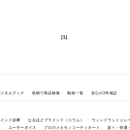
[1]
デジタルブック
色柄で商品検索
動画一覧
安心の3年保証
ラインド診断
なるほどブラインド（コラム）
ウィンドウシミュレ
ム
ユーザーボイス
プロのメカモノコーディネート
楽々・快適