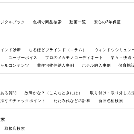
デジタルブック
色柄で商品検索
動画一覧
安心の3年保証
ラインド診断
なるほどブラインド（コラム）
ウィンドウシミュレ
ム
ユーザーボイス
プロのメカモノコーディネート
楽々・快適
シャルコンテンツ
非住宅物件納入事例
ホテル納入事例
保育施設
くある質問
故障かな？（こんなときには）
取り付け・取り外し方
採寸のチェックポイント
たたみ代などの計算
新旧色柄検索
検索
取扱店検索