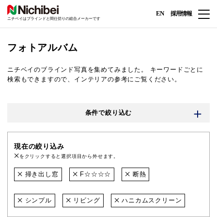
EN
採用情報
ニチベイはブラインドと間仕切りの総合メーカーです
フォトアルバム
ニチベイのブラインド写真を集めてみました。
キーワードごとに
検索もできますので、インテリアの参考にご覧ください。
条件で絞り込む
現在の絞り込み
をクリックすると選択項目から外せます。
掃き出し窓
F☆☆☆☆
断熱
シンプル
リビング
ハニカムスクリーン