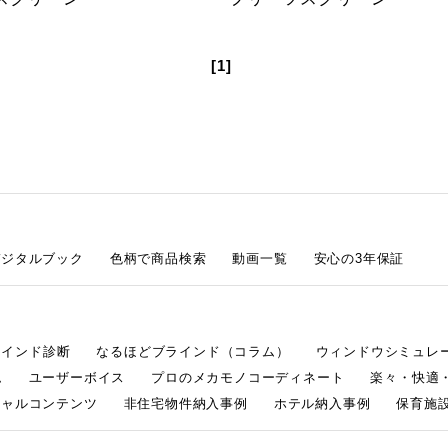
[1]
デジタルブック
色柄で商品検索
動画一覧
安心の3年保証
ラインド診断
なるほどブラインド（コラム）
ウィンドウシミュレ
ム
ユーザーボイス
プロのメカモノコーディネート
楽々・快適
シャルコンテンツ
非住宅物件納入事例
ホテル納入事例
保育施設