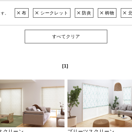
布
シークレット
防炎
柄物
北
ます。
すべてクリア
[1]
スクリーン
プリーツスクリーン