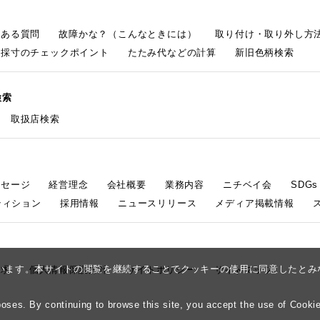
くある質問
故障かな？（こんなときには）
取り付け・取り外し方
採寸のチェックポイント
たたみ代などの計算
新旧色柄検索
検索
取扱店検索
ッセージ
経営理念
会社概要
業務内容
ニチベイ会
SDG
ティション
採用情報
ニュースリリース
メディア掲載情報
しています。本サイトの閲覧を継続することでクッキーの使用に同意したと
請求
個人情報保護方針
サイトポリシー
サイトマップ
ses. By continuing to browse this site, you accept the use of Cookie