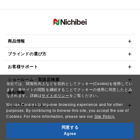
商品情報
ブラインドの選び方
お客様サポート
ショールーム・取扱店検索
当社では、閲覧性向上などを目的としてクッキー(Cookie)を使用してい
ます。本サイトの閲覧を継続することでクッキーの使用に同意したとみ
会社情報
なされます。詳細は
サイトポリシー
をご覧ください。
We use Cookies to improve browsing experience and for other
ウェブサイトについて
purposes. By continuing to browse this site, you accept the use of
Cookies. For more information, please see our
Site Policy.
同意する
Copyright© NICHIBEI CO.,LTD. All Rights Reserved.
Agree