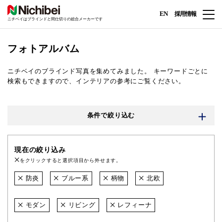
EN
採用情報
ニチベイはブラインドと間仕切りの総合メーカーです
フォトアルバム
ニチベイのブラインド写真を集めてみました。
キーワードごとに
検索もできますので、インテリアの参考にご覧ください。
条件で絞り込む
現在の絞り込み
をクリックすると選択項目から外せます。
防炎
ブルー系
柄物
北欧
モダン
リビング
レフィーナ