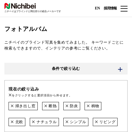
EN
採用情報
ニチベイはブラインドと間仕切りの総合メーカーです
フォトアルバム
ニチベイのブラインド写真を集めてみました。
キーワードごとに
検索もできますので、インテリアの参考にご覧ください。
条件で絞り込む
現在の絞り込み
をクリックすると選択項目から外せます。
掃き出し窓
断熱
防炎
柄物
北欧
ナチュラル
シンプル
リビング