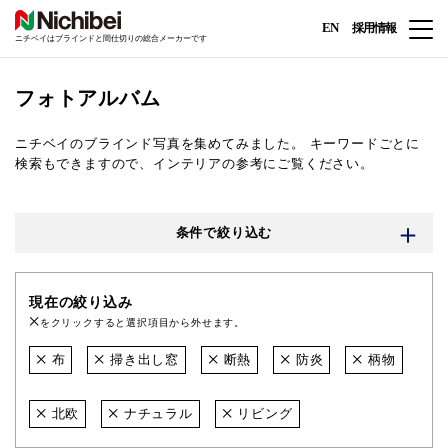
EN
採用情報
ニチベイはブラインドと間仕切りの総合メーカーです
フォトアルバム
ニチベイのブラインド写真を集めてみました。
キーワードごとに
検索もできますので、インテリアの参考にご覧ください。
条件で絞り込む
現在の絞り込み
をクリックすると選択項目から外せます。
布
掃き出し窓
断熱
防炎
柄物
北欧
ナチュラル
リビング