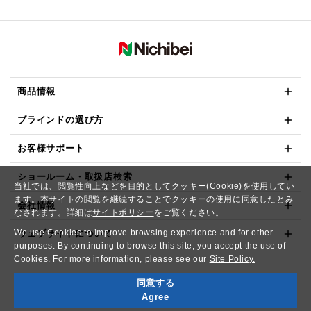
商品情報
ブラインドの選び方
お客様サポート
ショールーム・取扱店検索
当社では、閲覧性向上などを目的としてクッキー(Cookie)を使用してい
ます。本サイトの閲覧を継続することでクッキーの使用に同意したとみ
会社情報
なされます。詳細は
サイトポリシー
をご覧ください。
We use Cookies to improve browsing experience and for other
ウェブサイトについて
purposes. By continuing to browse this site, you accept the use of
Cookies. For more information, please see our
Site Policy.
同意する
Copyright© NICHIBEI CO.,LTD. All Rights Reserved.
Agree