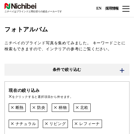
EN
採用情報
ニチベイはブラインドと間仕切りの総合メーカーです
フォトアルバム
ニチベイのブラインド写真を集めてみました。
キーワードごとに
検索もできますので、インテリアの参考にご覧ください。
条件で絞り込む
現在の絞り込み
をクリックすると選択項目から外せます。
断熱
防炎
柄物
北欧
ナチュラル
リビング
レフィーナ