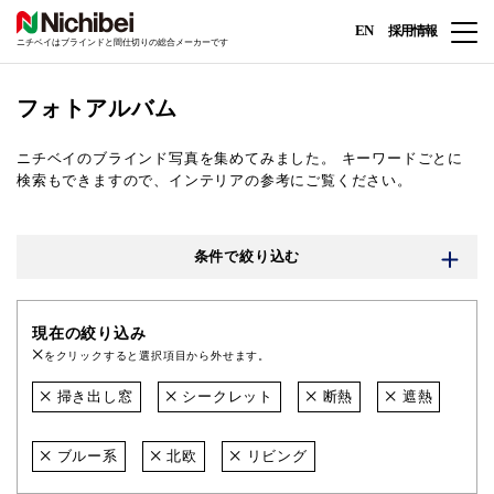
EN
採用情報
ニチベイはブラインドと間仕切りの総合メーカーです
フォトアルバム
ニチベイのブラインド写真を集めてみました。
キーワードごとに
検索もできますので、インテリアの参考にご覧ください。
条件で絞り込む
現在の絞り込み
をクリックすると選択項目から外せます。
掃き出し窓
シークレット
断熱
遮熱
ブルー系
北欧
リビング