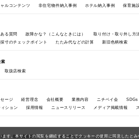
シャルコンテンツ
非住宅物件納入事例
ホテル納入事例
保育施設
くある質問
故障かな？（こんなときには）
取り付け・取り外し方
採寸のチェックポイント
たたみ代などの計算
新旧色柄検索
検索
取扱店検索
ッセージ
経営理念
会社概要
業務内容
ニチベイ会
SDG
ティション
採用情報
ニュースリリース
メディア掲載情報
しています。本サイトの閲覧を継続することでクッキーの使用に同意したと
請求
個人情報保護方針
サイトポリシー
サイトマップ