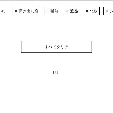
掃き出し窓
断熱
遮熱
北欧
シ
ます。
すべてクリア
[1]