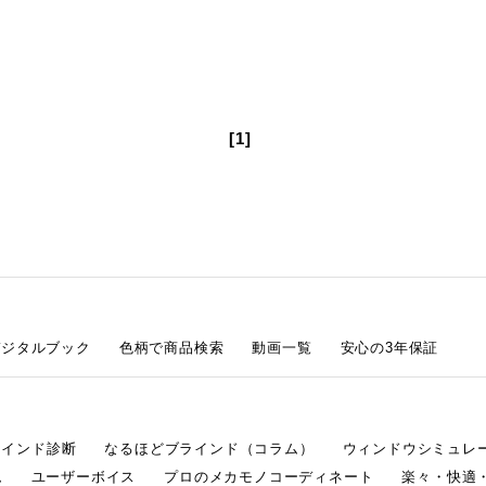
[1]
デジタルブック
色柄で商品検索
動画一覧
安心の3年保証
ラインド診断
なるほどブラインド（コラム）
ウィンドウシミュレ
ム
ユーザーボイス
プロのメカモノコーディネート
楽々・快適