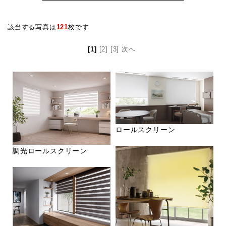
該当する写真は
121
枚です
[1]
[2]
[3]
次へ
ロールスクリーン
調光ロールスクリーン