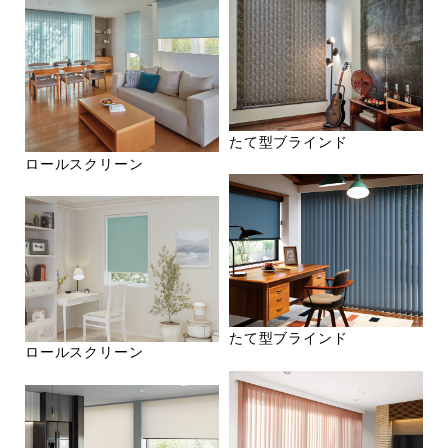
たて型ブラインド
ロールスクリーン
たて型ブラインド
ロールスクリーン