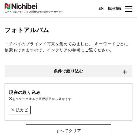
EN
採用情報
ニチベイはブラインドと間仕切りの総合メーカーです
フォトアルバム
ニチベイのブラインド写真を集めてみました。
キーワードごとに
検索もできますので、インテリアの参考にご覧ください。
条件で絞り込む
現在の絞り込み
をクリックすると選択項目から外せます。
抗カビ
すべてクリア