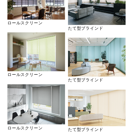
ロールスクリーン
たて型ブラインド
ロールスクリーン
たて型ブラインド
ロールスクリーン
たて型ブラインド