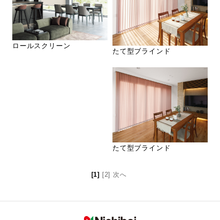
ロールスクリーン
たて型ブラインド
たて型ブラインド
[1]
[2]
次へ