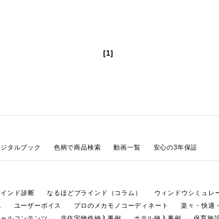
[1]
デジタルブック
色柄で商品検索
動画一覧
安心の3年保証
ラインド診断
なるほどブラインド（コラム）
ウィンドウシミュレ
ム
ユーザーボイス
プロのメカモノコーディネート
楽々・快適
シャルコンテンツ
非住宅物件納入事例
ホテル納入事例
保育施設