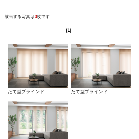
該当する写真は
3
枚です
[1]
たて型ブラインド
たて型ブラインド