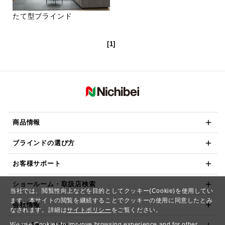
たて型ブラインド
[1]
商品情報
ブラインドの選び方
お客様サポート
ショールーム・取扱店検索
当社では、閲覧性向上などを目的としてクッキー(Cookie)を使用してい
ます。本サイトの閲覧を継続することでクッキーの使用に同意したとみ
会社情報
なされます。詳細は
サイトポリシー
をご覧ください。
We use Cookies to improve browsing experience and for other