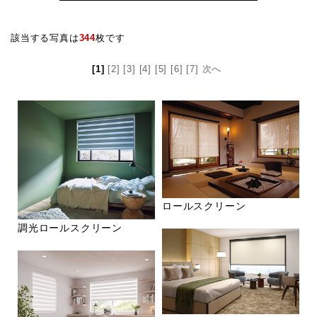
該当する写真は
344
枚です
[1]
[2]
[3]
[4]
[5]
[6]
[7]
次へ
ロールスクリーン
調光ロールスクリーン