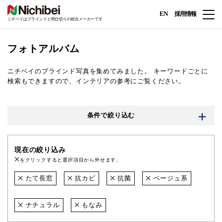
EN
採用情報
ニチベイはブラインドと間仕切りの総合メーカーです
フォトアルバム
ニチベイのブラインド写真を集めてみました。
キーワードごとに
検索もできますので、インテリアの参考にご覧ください。
条件で絞り込む
現在の絞り込み
をクリックすると選択項目から外せます。
たて長窓
抗カビ
抗菌
ベージュ系
ナチュラル
もなみ