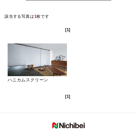
該当する写真は
1
枚です
[1]
ハニカムスクリーン
[1]