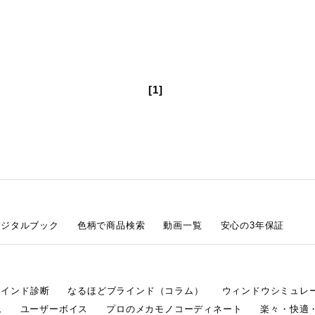
[1]
デジタルブック
色柄で商品検索
動画一覧
安心の3年保証
ラインド診断
なるほどブラインド（コラム）
ウィンドウシミュレ
ム
ユーザーボイス
プロのメカモノコーディネート
楽々・快適