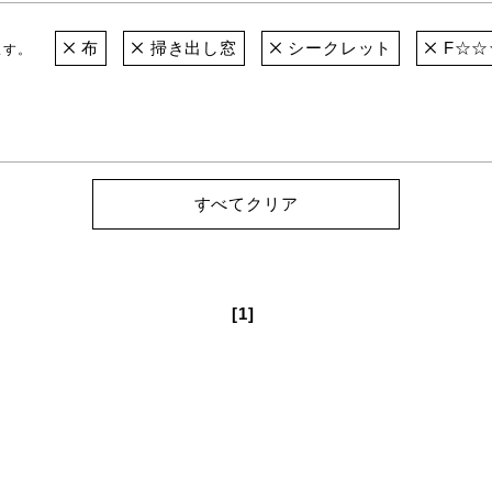
布
掃き出し窓
シークレット
F☆☆
ます。
すべてクリア
[1]