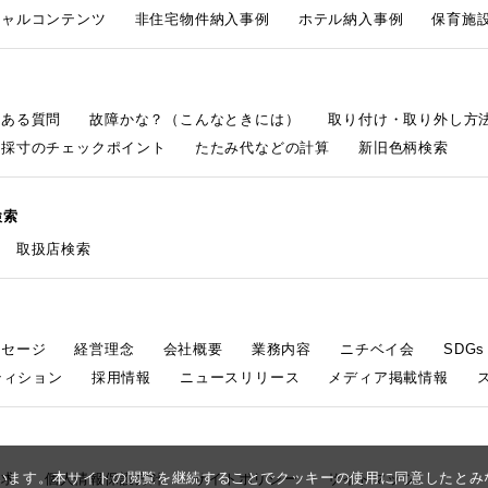
シャルコンテンツ
非住宅物件納入事例
ホテル納入事例
保育施設
くある質問
故障かな？（こんなときには）
取り付け・取り外し方
採寸のチェックポイント
たたみ代などの計算
新旧色柄検索
検索
取扱店検索
ッセージ
経営理念
会社概要
業務内容
ニチベイ会
SDG
ティション
採用情報
ニュースリリース
メディア掲載情報
しています。本サイトの閲覧を継続することでクッキーの使用に同意したと
請求
個人情報保護方針
サイトポリシー
サイトマップ