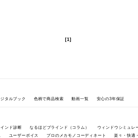
[1]
デジタルブック
色柄で商品検索
動画一覧
安心の3年保証
ラインド診断
なるほどブラインド（コラム）
ウィンドウシミュレ
ム
ユーザーボイス
プロのメカモノコーディネート
楽々・快適