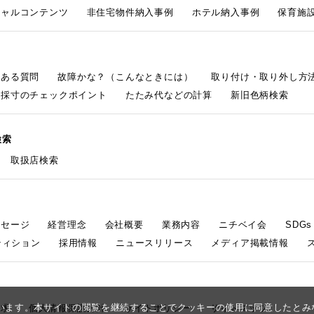
シャルコンテンツ
非住宅物件納入事例
ホテル納入事例
保育施設
くある質問
故障かな？（こんなときには）
取り付け・取り外し方
採寸のチェックポイント
たたみ代などの計算
新旧色柄検索
検索
取扱店検索
ッセージ
経営理念
会社概要
業務内容
ニチベイ会
SDG
ティション
採用情報
ニュースリリース
メディア掲載情報
しています。本サイトの閲覧を継続することでクッキーの使用に同意したと
請求
個人情報保護方針
サイトポリシー
サイトマップ