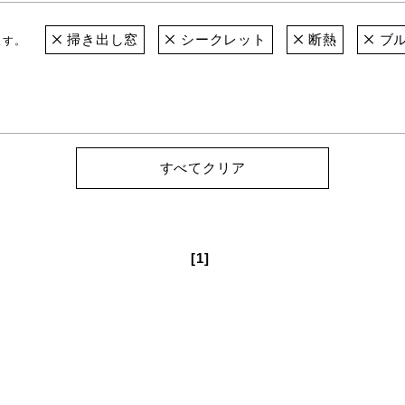
掃き出し窓
シークレット
断熱
ブ
ます。
すべてクリア
[1]