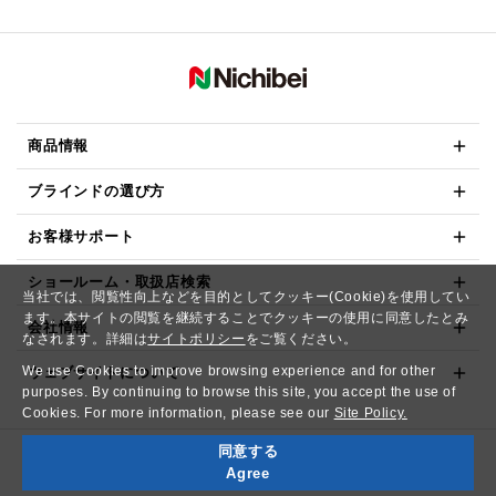
商品情報
ブラインドの選び方
お客様サポート
ショールーム・取扱店検索
当社では、閲覧性向上などを目的としてクッキー(Cookie)を使用してい
ます。本サイトの閲覧を継続することでクッキーの使用に同意したとみ
会社情報
なされます。詳細は
サイトポリシー
をご覧ください。
We use Cookies to improve browsing experience and for other
ウェブサイトについて
purposes. By continuing to browse this site, you accept the use of
Cookies. For more information, please see our
Site Policy.
同意する
Copyright© NICHIBEI CO.,LTD. All Rights Reserved.
Agree