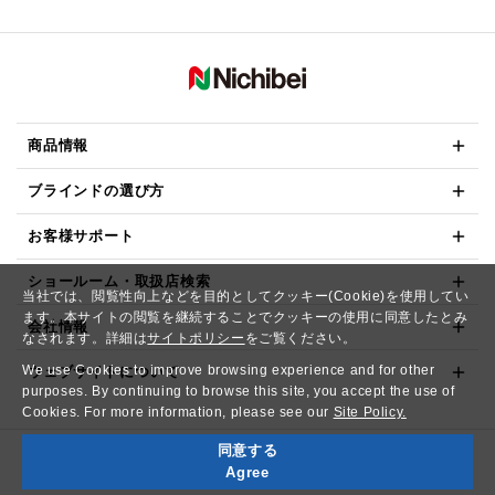
商品情報
ブラインドの選び方
お客様サポート
ショールーム・取扱店検索
当社では、閲覧性向上などを目的としてクッキー(Cookie)を使用してい
ます。本サイトの閲覧を継続することでクッキーの使用に同意したとみ
会社情報
なされます。詳細は
サイトポリシー
をご覧ください。
We use Cookies to improve browsing experience and for other
ウェブサイトについて
purposes. By continuing to browse this site, you accept the use of
Cookies. For more information, please see our
Site Policy.
同意する
Copyright© NICHIBEI CO.,LTD. All Rights Reserved.
Agree