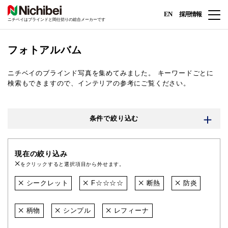
EN
採用情報
ニチベイはブラインドと間仕切りの総合メーカーです
フォトアルバム
ニチベイのブラインド写真を集めてみました。
キーワードごとに
検索もできますので、インテリアの参考にご覧ください。
条件で絞り込む
現在の絞り込み
をクリックすると選択項目から外せます。
シークレット
F☆☆☆☆
断熱
防炎
柄物
シンプル
レフィーナ