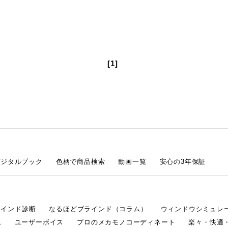
[1]
デジタルブック
色柄で商品検索
動画一覧
安心の3年保証
ラインド診断
なるほどブラインド（コラム）
ウィンドウシミュレ
ム
ユーザーボイス
プロのメカモノコーディネート
楽々・快適