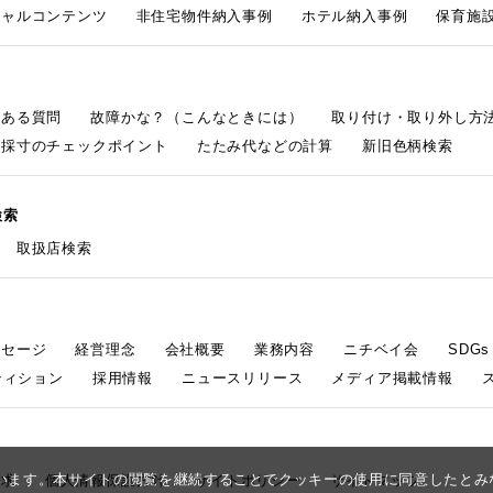
シャルコンテンツ
非住宅物件納入事例
ホテル納入事例
保育施設
くある質問
故障かな？（こんなときには）
取り付け・取り外し方
採寸のチェックポイント
たたみ代などの計算
新旧色柄検索
検索
取扱店検索
ッセージ
経営理念
会社概要
業務内容
ニチベイ会
SDG
ティション
採用情報
ニュースリリース
メディア掲載情報
しています。本サイトの閲覧を継続することでクッキーの使用に同意したと
請求
個人情報保護方針
サイトポリシー
サイトマップ