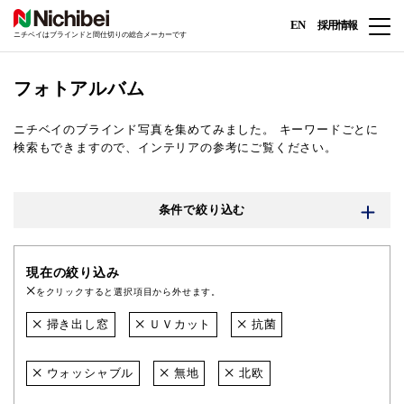
EN
採用情報
ニチベイはブラインドと間仕切りの総合メーカーです
フォトアルバム
ニチベイのブラインド写真を集めてみました。
キーワードごとに
検索もできますので、インテリアの参考にご覧ください。
条件で絞り込む
現在の絞り込み
をクリックすると選択項目から外せます。
掃き出し窓
ＵＶカット
抗菌
ウォッシャブル
無地
北欧