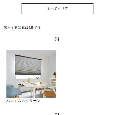
すべてクリア
該当する写真は
1
枚です
[1]
ハニカムスクリーン
[1]