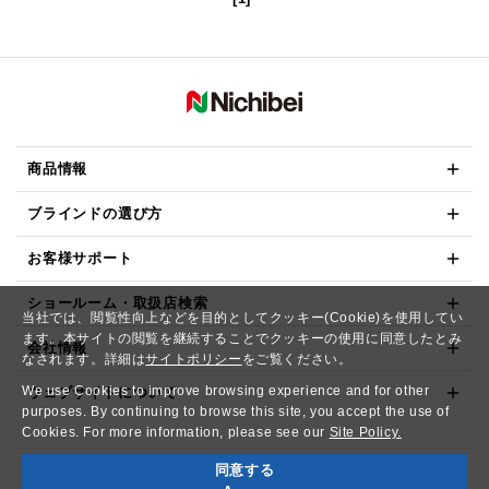
商品情報
ブラインドの選び方
お客様サポート
ショールーム・取扱店検索
当社では、閲覧性向上などを目的としてクッキー(Cookie)を使用してい
ます。本サイトの閲覧を継続することでクッキーの使用に同意したとみ
会社情報
なされます。詳細は
サイトポリシー
をご覧ください。
We use Cookies to improve browsing experience and for other
ウェブサイトについて
purposes. By continuing to browse this site, you accept the use of
Cookies. For more information, please see our
Site Policy.
同意する
Copyright© NICHIBEI CO.,LTD. All Rights Reserved.