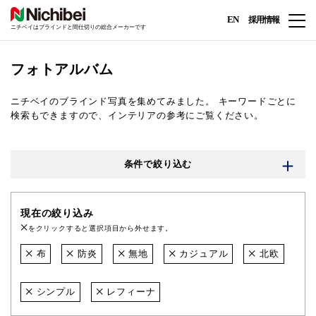
EN
採用情報
ニチベイはブラインドと間仕切りの総合メーカーです
フォトアルバム
ニチベイのブラインド写真を集めてみました。
キーワードごとに
検索もできますので、インテリアの参考にご覧ください。
条件で絞り込む
現在の絞り込み
をクリックすると選択項目から外せます。
布
防炎
無地
カジュアル
北欧
シンプル
レフィーナ