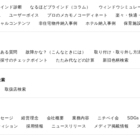
ラインド診断
なるほどブラインド（コラム）
ウィンドウシミュレ
ム
ユーザーボイス
プロのメカモノコーディネート
楽々・快適
シャルコンテンツ
非住宅物件納入事例
ホテル納入事例
保育施設
くある質問
故障かな？（こんなときには）
取り付け・取り外し方
採寸のチェックポイント
たたみ代などの計算
新旧色柄検索
検索
取扱店検索
ッセージ
経営理念
会社概要
業務内容
ニチベイ会
SDG
ティション
採用情報
ニュースリリース
メディア掲載情報