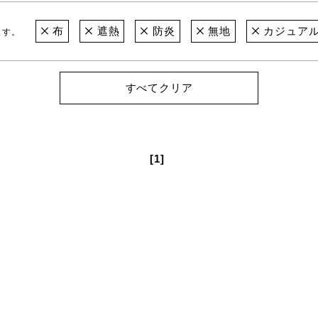
布
遮熱
防炎
無地
カジュア
ます。
すべてクリア
[1]