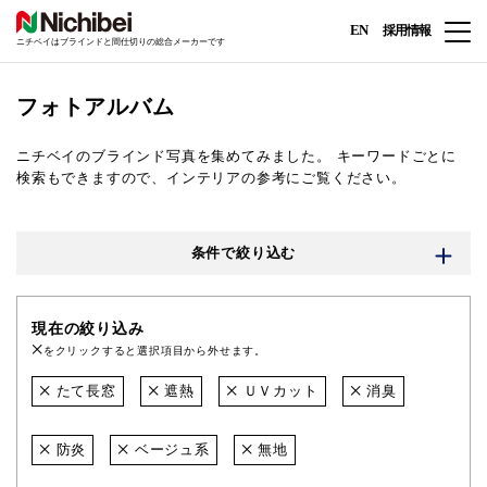
EN
採用情報
ニチベイはブラインドと間仕切りの総合メーカーです
フォトアルバム
ニチベイのブラインド写真を集めてみました。
キーワードごとに
検索もできますので、インテリアの参考にご覧ください。
条件で絞り込む
現在の絞り込み
をクリックすると選択項目から外せます。
たて長窓
遮熱
ＵＶカット
消臭
防炎
ベージュ系
無地