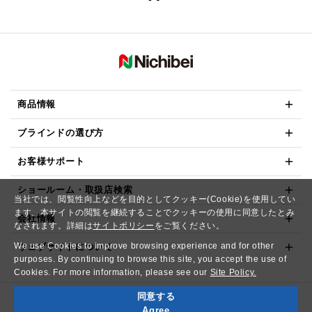
商品情報
ブラインドの選び方
お客様サポート
ショールーム・取扱店検索
当社では、閲覧性向上などを目的としてクッキー(Cookie)を使用してい
ます。本サイトの閲覧を継続することでクッキーの使用に同意したとみ
会社情報
なされます。詳細は
サイトポリシー
をご覧ください。
We use Cookies to improve browsing experience and for other
ウェブサイトについて
purposes. By continuing to browse this site, you accept the use of
Cookies. For more information, please see our
Site Policy.
同意する
Copyright© NICHIBEI CO.,LTD. All Rights Reserved.
Agree