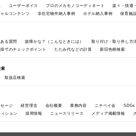
ム
ユーザーボイス
プロのメカモノコーディネート
楽々・快適
シャルコンテンツ
非住宅物件納入事例
ホテル納入事例
保育施設
くある質問
故障かな？（こんなときには）
取り付け・取り外し方
採寸のチェックポイント
たたみ代などの計算
新旧色柄検索
検索
取扱店検索
ッセージ
経営理念
会社概要
業務内容
ニチベイ会
SDG
ティション
採用情報
ニュースリリース
メディア掲載情報