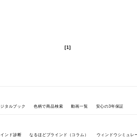
[1]
デジタルブック
色柄で商品検索
動画一覧
安心の3年保証
ラインド診断
なるほどブラインド（コラム）
ウィンドウシミュレ