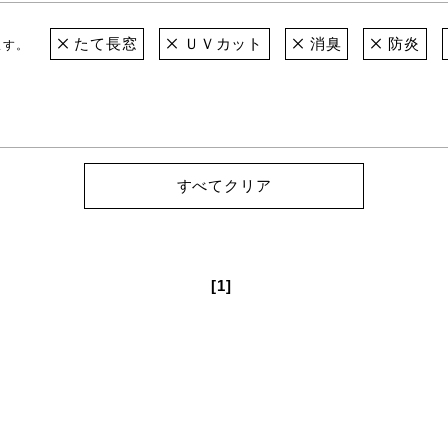
たて長窓
ＵＶカット
消臭
防炎
ます。
すべてクリア
[1]