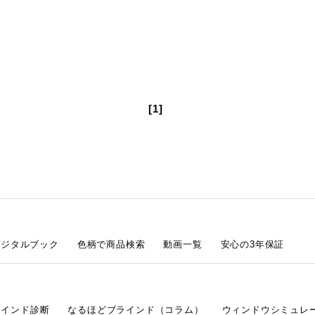
[1]
デジタルブック
色柄で商品検索
動画一覧
安心の3年保証
ラインド診断
なるほどブラインド（コラム）
ウィンドウシミュレ