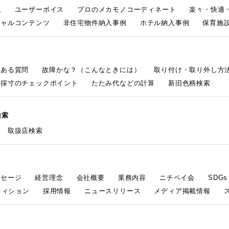
ム
ユーザーボイス
プロのメカモノコーディネート
楽々・快適
シャルコンテンツ
非住宅物件納入事例
ホテル納入事例
保育施設
くある質問
故障かな？（こんなときには）
取り付け・取り外し方
採寸のチェックポイント
たたみ代などの計算
新旧色柄検索
検索
取扱店検索
ッセージ
経営理念
会社概要
業務内容
ニチベイ会
SDG
ティション
採用情報
ニュースリリース
メディア掲載情報