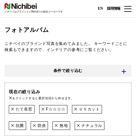
EN
採用情報
ニチベイはブラインドと間仕切りの総合メーカーです
フォトアルバム
ニチベイのブラインド写真を集めてみました。
キーワードごとに
検索もできますので、インテリアの参考にご覧ください。
条件で絞り込む
現在の絞り込み
をクリックすると選択項目から外せます。
たて長窓
F☆☆☆☆
ＵＶカット
抗菌
防炎
無地
ナチュラル