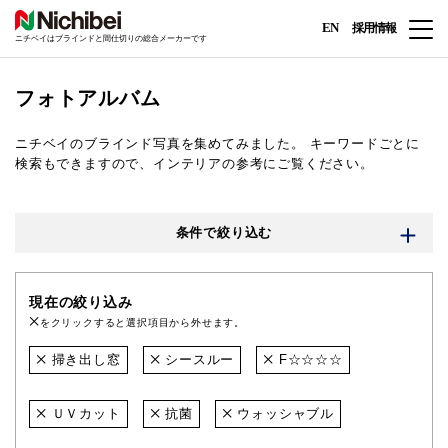
EN
採用情報
ニチベイはブラインドと間仕切りの総合メーカーです
フォトアルバム
ニチベイのブラインド写真を集めてみました。
キーワードごとに
検索もできますので、インテリアの参考にご覧ください。
条件で絞り込む
現在の絞り込み
をクリックすると選択項目から外せます。
掃き出し窓
シースルー
F☆☆☆☆
ＵＶカット
抗菌
ウォッシャブル