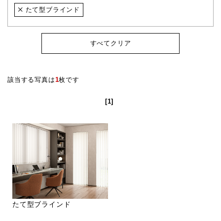
たて型ブラインド
すべてクリア
該当する写真は
1
枚です
[1]
たて型ブラインド