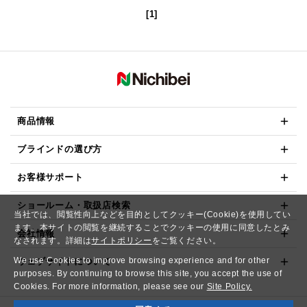
[1]
商品情報
ブラインドの選び方
お客様サポート
ショールーム・取扱店検索
当社では、閲覧性向上などを目的としてクッキー(Cookie)を使用してい
ます。本サイトの閲覧を継続することでクッキーの使用に同意したとみ
会社情報
なされます。詳細は
サイトポリシー
をご覧ください。
We use Cookies to improve browsing experience and for other
ウェブサイトについて
purposes. By continuing to browse this site, you accept the use of
Cookies. For more information, please see our
Site Policy.