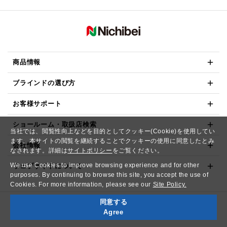
商品情報
ブラインドの選び方
お客様サポート
ショールーム・取扱店検索
当社では、閲覧性向上などを目的としてクッキー(Cookie)を使用してい
ます。本サイトの閲覧を継続することでクッキーの使用に同意したとみ
会社情報
なされます。詳細は
サイトポリシー
をご覧ください。
We use Cookies to improve browsing experience and for other
ウェブサイトについて
purposes. By continuing to browse this site, you accept the use of
Cookies. For more information, please see our
Site Policy.
同意する
Copyright© NICHIBEI CO.,LTD. All Rights Reserved.
Agree