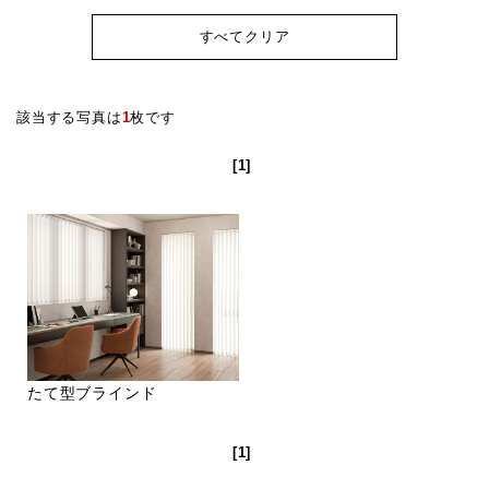
すべてクリア
該当する写真は
1
枚です
[1]
たて型ブラインド
[1]