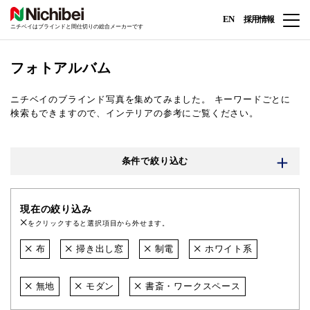
EN
採用情報
ニチベイはブラインドと間仕切りの総合メーカーです
フォトアルバム
ニチベイのブラインド写真を集めてみました。
キーワードごとに
検索もできますので、インテリアの参考にご覧ください。
条件で絞り込む
現在の絞り込み
をクリックすると選択項目から外せます。
布
掃き出し窓
制電
ホワイト系
無地
モダン
書斎・ワークスペース