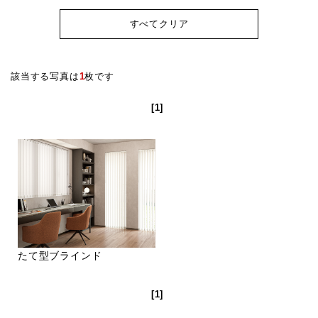
すべてクリア
該当する写真は
1
枚です
[1]
たて型ブラインド
[1]