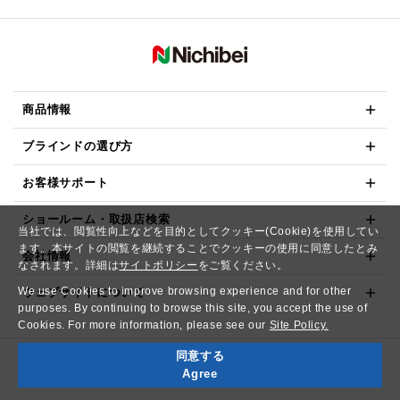
商品情報
ブラインドの選び方
お客様サポート
ショールーム・取扱店検索
当社では、閲覧性向上などを目的としてクッキー(Cookie)を使用してい
ます。本サイトの閲覧を継続することでクッキーの使用に同意したとみ
会社情報
なされます。詳細は
サイトポリシー
をご覧ください。
We use Cookies to improve browsing experience and for other
ウェブサイトについて
purposes. By continuing to browse this site, you accept the use of
Cookies. For more information, please see our
Site Policy.
同意する
Copyright© NICHIBEI CO.,LTD. All Rights Reserved.
Agree