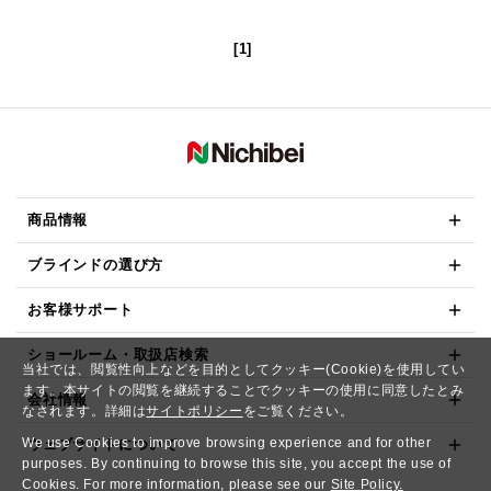
[1]
商品情報
ブラインドの選び方
お客様サポート
ショールーム・取扱店検索
当社では、閲覧性向上などを目的としてクッキー(Cookie)を使用してい
ます。本サイトの閲覧を継続することでクッキーの使用に同意したとみ
会社情報
なされます。詳細は
サイトポリシー
をご覧ください。
We use Cookies to improve browsing experience and for other
ウェブサイトについて
purposes. By continuing to browse this site, you accept the use of
Cookies. For more information, please see our
Site Policy.