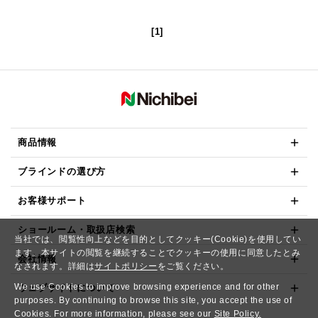
[1]
商品情報
ブラインドの選び方
お客様サポート
ショールーム・取扱店検索
当社では、閲覧性向上などを目的としてクッキー(Cookie)を使用してい
ます。本サイトの閲覧を継続することでクッキーの使用に同意したとみ
会社情報
なされます。詳細は
サイトポリシー
をご覧ください。
We use Cookies to improve browsing experience and for other
ウェブサイトについて
purposes. By continuing to browse this site, you accept the use of
Cookies. For more information, please see our
Site Policy.