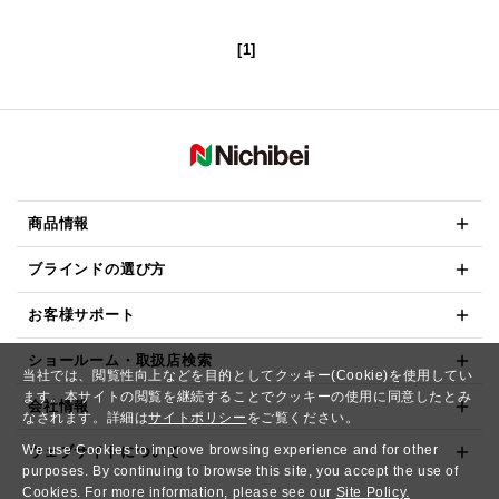
[1]
商品情報
ブラインドの選び方
お客様サポート
ショールーム・取扱店検索
当社では、閲覧性向上などを目的としてクッキー(Cookie)を使用してい
ます。本サイトの閲覧を継続することでクッキーの使用に同意したとみ
会社情報
なされます。詳細は
サイトポリシー
をご覧ください。
We use Cookies to improve browsing experience and for other
ウェブサイトについて
purposes. By continuing to browse this site, you accept the use of
Cookies. For more information, please see our
Site Policy.