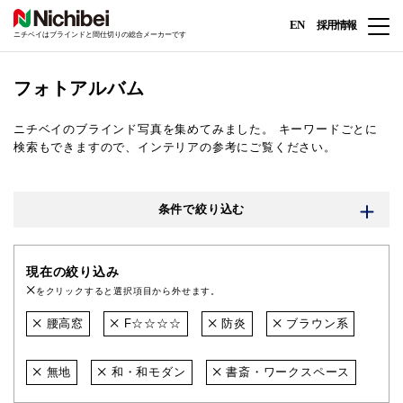
EN
採用情報
ニチベイはブラインドと間仕切りの総合メーカーです
フォトアルバム
ニチベイのブラインド写真を集めてみました。
キーワードごとに
検索もできますので、インテリアの参考にご覧ください。
条件で絞り込む
現在の絞り込み
をクリックすると選択項目から外せます。
腰高窓
F☆☆☆☆
防炎
ブラウン系
無地
和・和モダン
書斎・ワークスペース