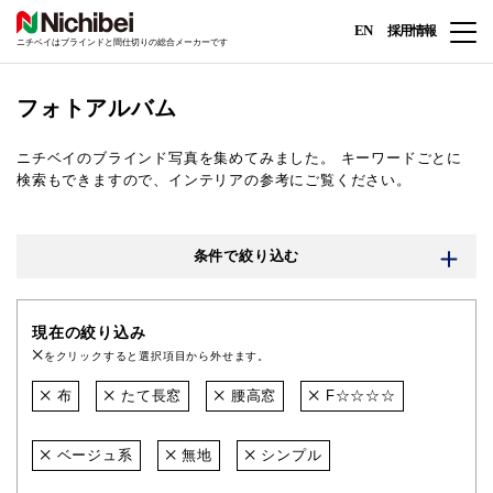
EN
採用情報
ニチベイはブラインドと間仕切りの総合メーカーです
フォトアルバム
ニチベイのブラインド写真を集めてみました。
キーワードごとに
検索もできますので、インテリアの参考にご覧ください。
条件で絞り込む
現在の絞り込み
をクリックすると選択項目から外せます。
布
たて長窓
腰高窓
F☆☆☆☆
ベージュ系
無地
シンプル