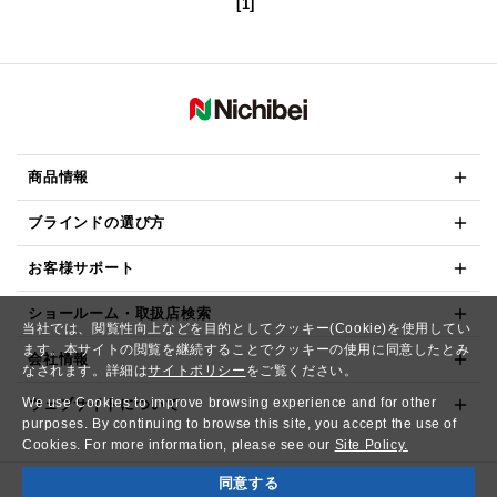
[1]
商品情報
ブラインドの選び方
お客様サポート
ショールーム・取扱店検索
当社では、閲覧性向上などを目的としてクッキー(Cookie)を使用してい
ます。本サイトの閲覧を継続することでクッキーの使用に同意したとみ
会社情報
なされます。詳細は
サイトポリシー
をご覧ください。
We use Cookies to improve browsing experience and for other
ウェブサイトについて
purposes. By continuing to browse this site, you accept the use of
Cookies. For more information, please see our
Site Policy.
同意する
Copyright© NICHIBEI CO.,LTD. All Rights Reserved.