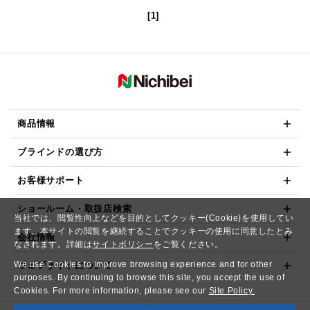
[1]
商品情報
ブラインドの選び方
お客様サポート
ショールーム・取扱店検索
当社では、閲覧性向上などを目的としてクッキー(Cookie)を使用してい
ます。本サイトの閲覧を継続することでクッキーの使用に同意したとみ
会社情報
なされます。詳細は
サイトポリシー
をご覧ください。
We use Cookies to improve browsing experience and for other
ウェブサイトについて
purposes. By continuing to browse this site, you accept the use of
Cookies. For more information, please see our
Site Policy.